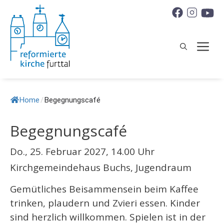
Springe
zum
Inhalt
M
Home
/
Begegnungscafé
Begegnungscafé
Do., 25. Februar 2027, 14.00 Uhr
Kirchgemeindehaus Buchs, Jugendraum
Gemütliches Beisammensein beim Kaffee
trinken, plaudern und Zvieri essen. Kinder
sind herzlich willkommen. Spielen ist in der