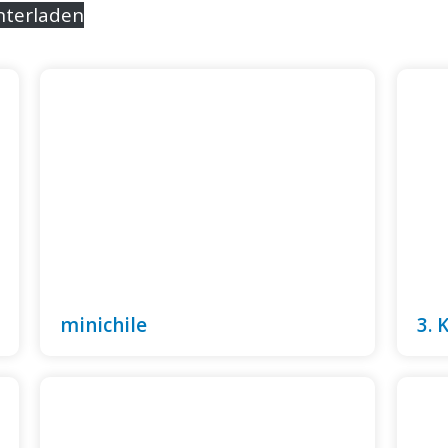
nterladen
minichile
3. 