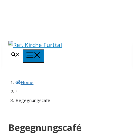
Springe
zum
Inhalt
Menü
Home
/
Begegnungscafé
Begegnungscafé