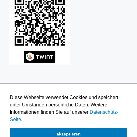
Diese Webseite verwendet Cookies und speichert
unter Umständen persönliche Daten. Weitere
Informationen finden Sie auf unserer
Datenschutz-
Seite
.
© 2026 Reformierte Kirche Furttal
akzeptieren
AGB
|
Impressum
|
Datenschutz