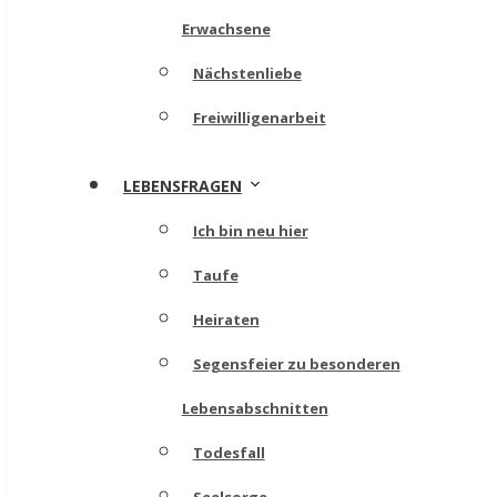
Erwachsene
Nächstenliebe
Freiwilligenarbeit
LEBENSFRAGEN
Ich bin neu hier
Taufe
Heiraten
Segensfeier zu besonderen
Lebensabschnitten
Todesfall