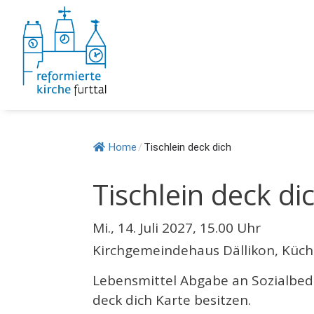
Springe
zum
Inhalt
Home
/
Tischlein deck dich
Tischlein deck di
Mi., 14. Juli 2027, 15.00 Uhr
Kirchgemeindehaus Dällikon, Küc
Lebensmittel Abgabe an Sozialbedü
deck dich Karte besitzen.