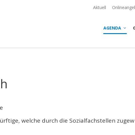
Aktuell
Onlineange
AGENDA
ch
he
rftige, welche durch die Sozialfachstellen zugew