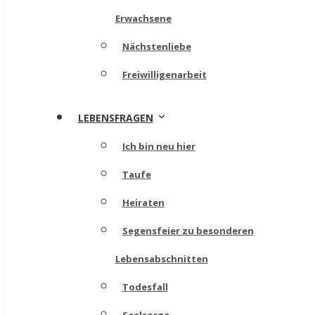
Erwachsene
Nächstenliebe
Freiwilligenarbeit
LEBENSFRAGEN
Ich bin neu hier
Taufe
Heiraten
Segensfeier zu besonderen
Lebensabschnitten
Todesfall