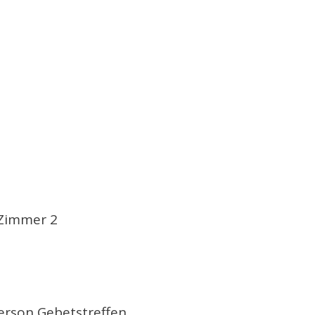
-Zimmer 2
erson Gebetstreffen