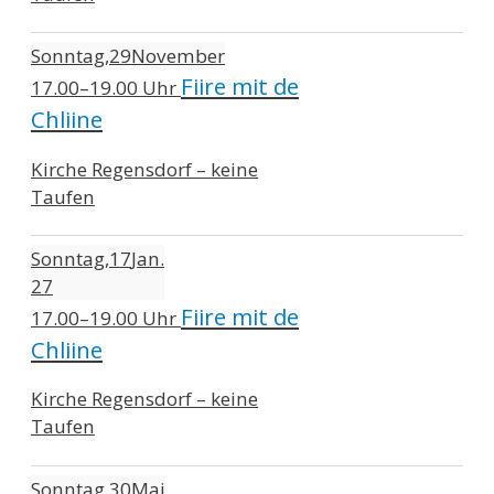
Sonntag
29
November
Fiire mit de
17.00–19.00 Uhr
Chliine
Kirche Regensdorf – keine
Taufen
Sonntag
17
Jan.
27
Fiire mit de
17.00–19.00 Uhr
Chliine
Kirche Regensdorf – keine
Taufen
Sonntag
30
Mai