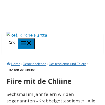
Springe
zum
Inhalt
Menü
Home
/
Gemeindeleben
/
Gottesdienst und Feiern
/
Fiire mit de Chliine
Fiire mit de Chliine
Sechsmal im Jahr feiern wir den
sogenannten «Krabbelgottesdienst». Alle